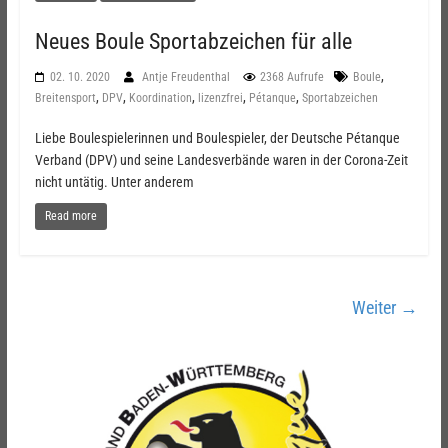
Neues Boule Sportabzeichen für alle
,
02. 10. 2020
Antje Freudenthal
2368 Aufrufe
Boule
,
,
,
,
,
Breitensport
DPV
Koordination
lizenzfrei
Pétanque
Sportabzeichen
Liebe Boulespielerinnen und Boulespieler, der Deutsche Pétanque
Verband (DPV) und seine Landesverbände waren in der Corona-Zeit
nicht untätig. Unter anderem
Read more
Weiter →