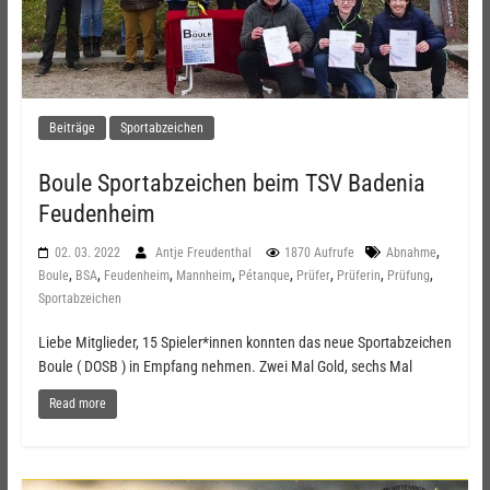
Beiträge
Sportabzeichen
Boule Sportabzeichen beim TSV Badenia
Feudenheim
,
02. 03. 2022
Antje Freudenthal
1870 Aufrufe
Abnahme
,
,
,
,
,
,
,
,
Boule
BSA
Feudenheim
Mannheim
Pétanque
Prüfer
Prüferin
Prüfung
Sportabzeichen
Liebe Mitglieder, 15 Spieler*innen konnten das neue Sportabzeichen
Boule ( DOSB ) in Empfang nehmen. Zwei Mal Gold, sechs Mal
Read more