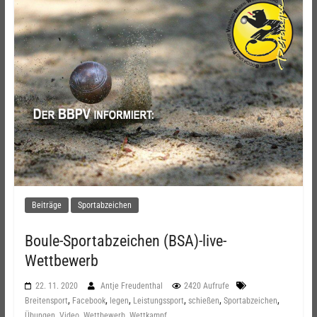
Beiträge
Sportabzeichen
Boule-Sportabzeichen (BSA)-live-
Wettbewerb
22. 11. 2020
Antje Freudenthal
2420 Aufrufe
,
,
,
,
,
,
Breitensport
Facebook
legen
Leistungssport
schießen
Sportabzeichen
,
,
,
Übungen
Video
Wettbewerb
Wettkampf