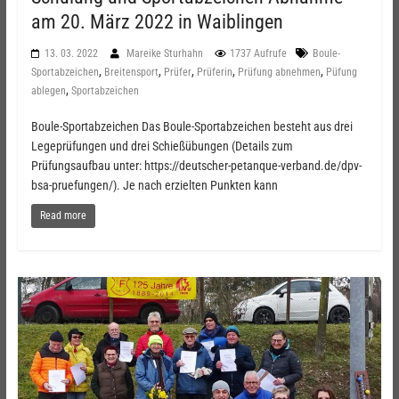
am 20. März 2022 in Waiblingen
13. 03. 2022
Mareike Sturhahn
1737 Aufrufe
Boule-
,
,
,
,
,
Sportabzeichen
Breitensport
Prüfer
Prüferin
Prüfung abnehmen
Püfung
,
ablegen
Sportabzeichen
Boule-Sportabzeichen Das Boule-Sportabzeichen besteht aus drei
Legeprüfungen und drei Schießübungen (Details zum
Prüfungsaufbau unter: https://deutscher-petanque-verband.de/dpv-
bsa-pruefungen/). Je nach erzielten Punkten kann
Read more