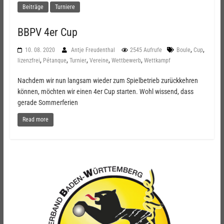
Beiträge
Turniere
BBPV 4er Cup
,
,
10. 08. 2020
Antje Freudenthal
2545 Aufrufe
Boule
Cup
,
,
,
,
,
lizenzfrei
Pétanque
Turnier
Vereine
Wettbewerb
Wettkampf
Nachdem wir nun langsam wieder zum Spielbetrieb zurückkehren
können, möchten wir einen 4er Cup starten. Wohl wissend, dass
gerade Sommerferien
Read more