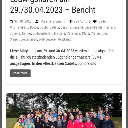
29./30.04.2023 – Bericht
03. 10. 2023
Mareike Sturhahn
954 Aufrufe
Baden-
,
,
,
,
,
,
,
Württemberg
BaWü
Boule
Cadets
Espoirs
Jugend
Jugendländermasters
,
,
,
,
,
,
,
Juniors
Kinder
Ludwigshafen
Masters
Pétanque
Platz
Platzierung
,
,
,
Sieger
Siegerinnen
Wettbewerb
Wettkampf
Liebe Mitglieder, am 29. und 30.04.2023 wurden in Ludwigshafen
die alljährlich stattfindenden Jugendländermasters (JLM)
ausgetragen. In den Altersklassen Cadets, Juniors und
Read more