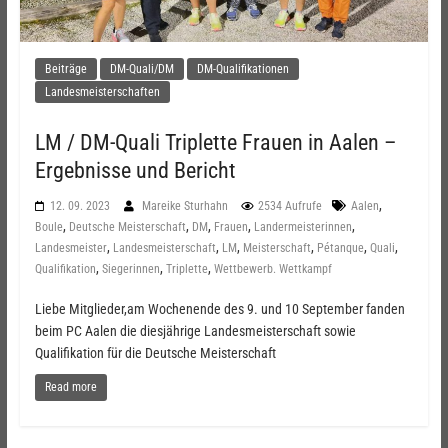
Beiträge
DM-Quali/DM
DM-Qualifikationen
Landesmeisterschaften
LM / DM-Quali Triplette Frauen in Aalen –
Ergebnisse und Bericht
,
12. 09. 2023
Mareike Sturhahn
2534 Aufrufe
Aalen
,
,
,
,
,
Boule
Deutsche Meisterschaft
DM
Frauen
Landermeisterinnen
,
,
,
,
,
,
Landesmeister
Landesmeisterschaft
LM
Meisterschaft
Pétanque
Quali
,
,
,
Qualifikation
Siegerinnen
Triplette
Wettbewerb. Wettkampf
Liebe Mitglieder,am Wochenende des 9. und 10 September fanden
beim PC Aalen die diesjährige Landesmeisterschaft sowie
Qualifikation für die Deutsche Meisterschaft
Read more