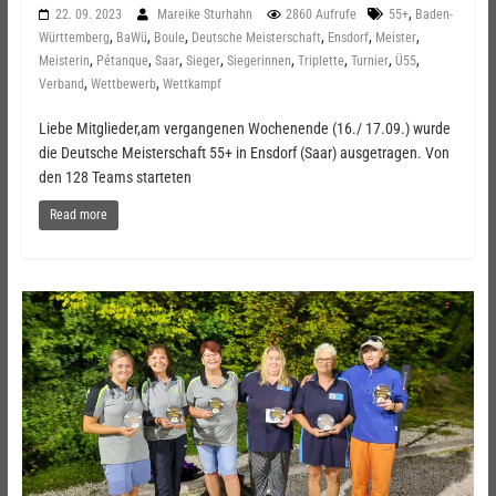
,
22. 09. 2023
Mareike Sturhahn
2860 Aufrufe
55+
Baden-
,
,
,
,
,
,
Württemberg
BaWü
Boule
Deutsche Meisterschaft
Ensdorf
Meister
,
,
,
,
,
,
,
,
Meisterin
Pétanque
Saar
Sieger
Siegerinnen
Triplette
Turnier
Ü55
,
,
Verband
Wettbewerb
Wettkampf
Liebe Mitglieder,am vergangenen Wochenende (16./ 17.09.) wurde
die Deutsche Meisterschaft 55+ in Ensdorf (Saar) ausgetragen. Von
den 128 Teams starteten
Read more