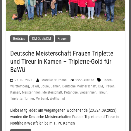
Beiträge
DM-Quali/DM
Frauen
Deutsche Meisterschaft Frauen Triplette
und Tireur in Kamen – Triplette-Gold für
BaWü
27. 09. 2023
Mareike Sturhahn
2556 Aufrufe
Baden-
,
,
,
,
,
,
,
Württemberg
BaWü
Boule
Damen
Deutsche Meisterschaft
DM
Frauen
,
,
,
,
,
,
Kamen
Meisterinnen
Meisterschaft
Pétanque
Siegerinnen
Tireur
,
,
,
Triplette
Turnier
Verband
Wettkampf
Liebe Mitglieder, am vergangenen Wochenende (23./24.09.2023)
wurden die Deutsche Meisterschaften Frauen Triplette und Tireur in
Nordrhein-Westfalen beim 1. PC Kamen