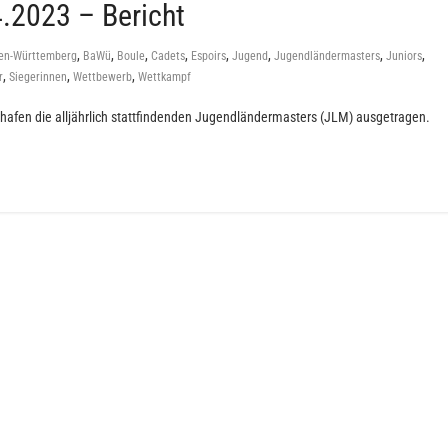
.2023 – Bericht
,
,
,
,
,
,
,
,
en-Württemberg
BaWü
Boule
Cadets
Espoirs
Jugend
Jugendländermasters
Juniors
,
,
,
r
Siegerinnen
Wettbewerb
Wettkampf
hafen die alljährlich stattfindenden Jugendländermasters (JLM) ausgetragen.