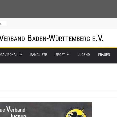
m
 Verband Baden-Württemberg e.V.
IGA / POKAL
RANGLISTE
SPORT
JUGEND
FRAUEN
0.