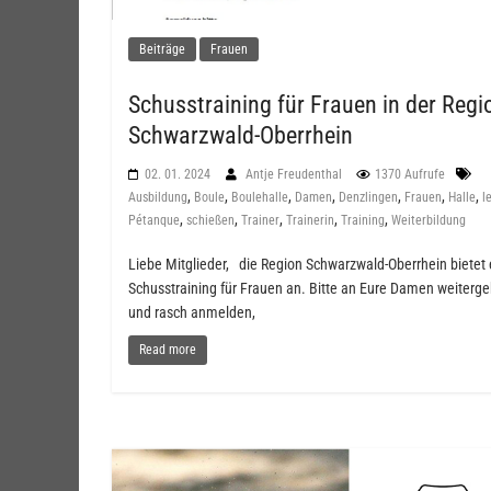
Beiträge
Frauen
Schusstraining für Frauen in der Regi
Schwarzwald-Oberrhein
02. 01. 2024
Antje Freudenthal
1370 Aufrufe
,
,
,
,
,
,
,
Ausbildung
Boule
Boulehalle
Damen
Denzlingen
Frauen
Halle
l
,
,
,
,
,
Pétanque
schießen
Trainer
Trainerin
Training
Weiterbildung
Liebe Mitglieder, die Region Schwarzwald-Oberrhein bietet 
Schusstraining für Frauen an. Bitte an Eure Damen weiterg
und rasch anmelden,
Read more