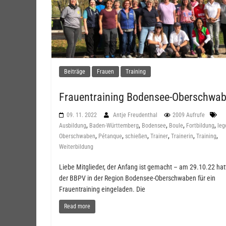
Beiträge
Frauen
Training
Frauentraining Bodensee-Oberschwa
09. 11. 2022
Antje Freudenthal
2009 Aufrufe
,
,
,
,
,
Ausbildung
Baden-Württemberg
Bodensee
Boule
Fortbildung
leg
,
,
,
,
,
,
Oberschwaben
Pétanque
schießen
Trainer
Trainerin
Training
Weiterbildung
Liebe Mitglieder, der Anfang ist gemacht – am 29.10.22 hat
der BBPV in der Region Bodensee-Oberschwaben für ein
Frauentraining eingeladen. Die
Read more