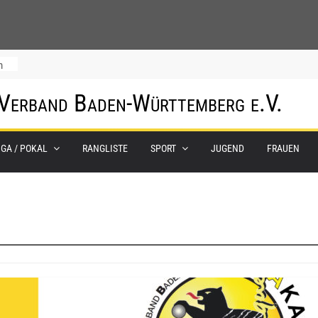
m
 Verband Baden-Württemberg e.V.
IGA / POKAL
RANGLISTE
SPORT
JUGEND
FRAUEN
0.