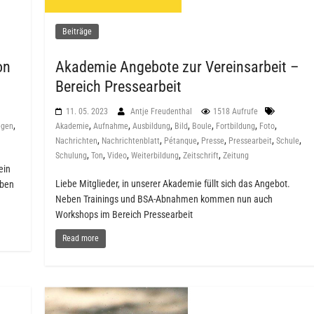
Beiträge
on
Akademie Angebote zur Vereinsarbeit –
Bereich Pressearbeit
11. 05. 2023
Antje Freudenthal
1518 Aufrufe
,
,
,
,
,
,
,
,
egen
Akademie
Aufnahme
Ausbildung
Bild
Boule
Fortbildung
Foto
,
,
,
,
,
,
Nachrichten
Nachrichtenblatt
Pétanque
Presse
Pressearbeit
Schule
,
,
,
,
,
Schulung
Ton
Video
Weiterbildung
Zeitschrift
Zeitung
ein
Liebe Mitglieder, in unserer Akademie füllt sich das Angebot.
eben
Neben Trainings und BSA-Abnahmen kommen nun auch
Workshops im Bereich Pressearbeit
Read more