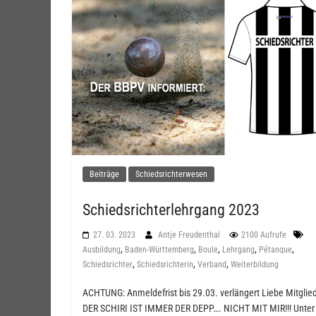
Beiträge
Schiedsrichterwesen
Schiedsrichterlehrgang 2023
27. 03. 2023
Antje Freudenthal
2100 Aufrufe
,
,
,
,
,
Ausbildung
Baden-Württemberg
Boule
Lehrgang
Pétanque
,
,
,
Schiedsrichter
Schiedsrichterin
Verband
Weiterbildung
ACHTUNG: Anmeldefrist bis 29.03. verlängert Liebe Mitglied
DER SCHIRI IST IMMER DER DEPP…. NICHT MIT MIR!!! Unter