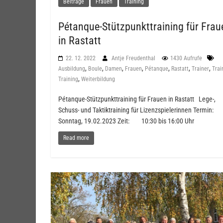
Beiträge
Frauen
Training
Pétanque-Stützpunkttraining für Frau
in Rastatt
22. 12. 2022
Antje Freudenthal
1430 Aufrufe
,
,
,
,
,
,
,
Ausbildung
Boule
Damen
Frauen
Pétanque
Rastatt
Trainer
Trai
,
Training
Weiterbildung
Pétanque-Stützpunkttraining für Frauen in Rastatt Lege-,
Schuss- und Taktiktraining für Lizenzspielerinnen Termin:
Sonntag, 19.02.2023 Zeit: 10:30 bis 16:00 Uhr
Read more