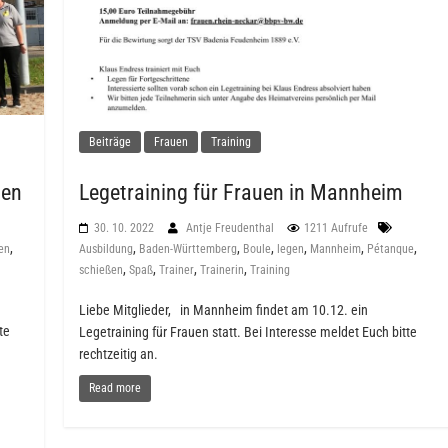
Beiträge
Frauen
Training
ben
Legetraining für Frauen in Mannheim
30. 10. 2022
Antje Freudenthal
1211 Aufrufe
,
,
,
,
,
,
,
en
Ausbildung
Baden-Württemberg
Boule
legen
Mannheim
Pétanque
,
,
,
,
schießen
Spaß
Trainer
Trainerin
Training
Liebe Mitglieder, in Mannheim findet am 10.12. ein
te
Legetraining für Frauen statt. Bei Interesse meldet Euch bitte
rechtzeitig an.
Read more