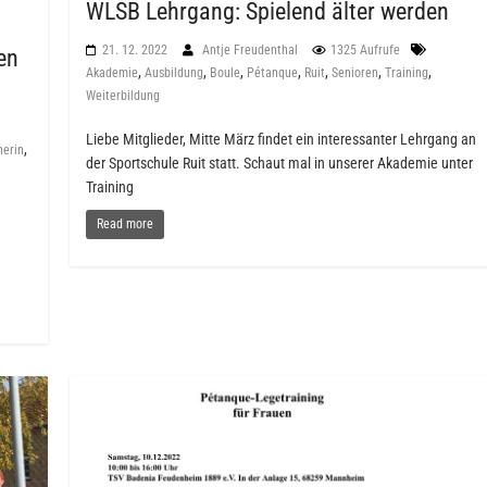
WLSB Lehrgang: Spielend älter werden
21. 12. 2022
Antje Freudenthal
1325 Aufrufe
en
,
,
,
,
,
,
,
Akademie
Ausbildung
Boule
Pétanque
Ruit
Senioren
Training
Weiterbildung
Liebe Mitglieder, Mitte März findet ein interessanter Lehrgang an
,
nerin
der Sportschule Ruit statt. Schaut mal in unserer Akademie unter
Training
Read more