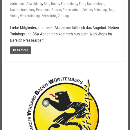
,
,
,
,
,
,
,
Aufnahme
Ausbildung
Bild
Boule
Fortbildung
Foto
Nachrichten
,
,
,
,
,
,
,
Nachrichtenblatt
Pétanque
Presse
Pressearbeit
Schule
Schulung
Ton
,
,
,
Video
Weiterbildung
Zeitschrift
Zeitung
Liebe Mitglieder, in unserer Akademie füllt sich das Angebot. Neben
Trainings und BSA-Abnahmen kommen nun auch Workshops im
Bereich Pressearbeit
Read more