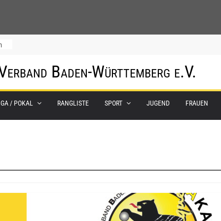
m
 Verband Baden-Württemberg e.V.
IGA / POKAL
RANGLISTE
SPORT
JUGEND
FRAUEN
0.