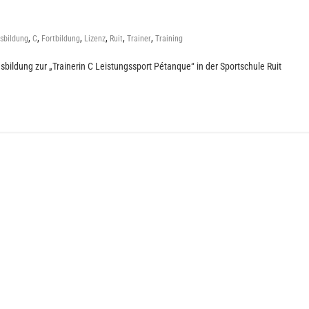
,
,
,
,
,
,
sbildung
C
Fortbildung
Lizenz
Ruit
Trainer
Training
usbildung zur „Trainerin C Leistungssport Pétanque“ in der Sportschule Ruit