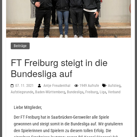
Beiträge
FT Freiburg steigt in die
Bundesliga auf
,
07. 11. 2021
Antje Freudenthal
1949 Aufrufe
Aufstieg
,
,
,
,
,
Aufstiegsrunde
Baden-Württemberg
Bundesliga
Freiburg
Liga
Verband
Liebe Mitglieder,
Der FT Freiburg hat in Saarbrücken-Gersweiler alle Spiele
gewonnen und steigt somit in die Bundesliga auf. Wir gratulieren
den Spielerinnen und Spielern zu diesem tollen Erfolg. Die