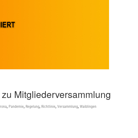
u Mitgliederversammlung
,
,
,
,
,
rona
Pandemie
Regelung
Richtlinie
Versammlung
Waiblingen