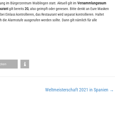
ng im Bürgerzentrum Waiblingen statt. Aktuell gilt im
Versammlungsraum
aurant
gilt bereits
2G
, also geimpft oder genesen. Bitte denkt an Eure Masken
ei Einlass kontrollieren, das Restaurant wird separat kontrollieren. Haltet
 die Alarmstufe ausgerufen werden sollte. Dann gilt nämlich für alle
cken
Weltmeisterschaft 2021 in Spanien
→