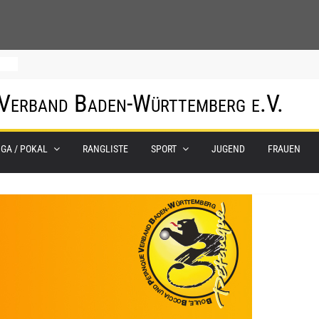
0.
 Verband Baden-Württemberg e.V.
m
IGA / POKAL
RANGLISTE
SPORT
JUGEND
FRAUEN