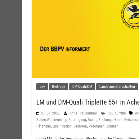
55+
Beiträge
DM-Quali/DM
Landesmeisterschaften
LM und DM-Quali Triplette 55+ in Ach
23. 07. 2022
Antje Freudenthal
1728 Aufrufe
Ac
,
,
,
,
,
Baden-Württemberg
Beteiligung
Boule
Buchung
Hotel
Meistersc
,
,
,
,
Pétanque
Qualifikation
Senioren
Veteranen
Zimmer
Liebe Mitglieder, bereits vier Wochen vor der Veranstaltung