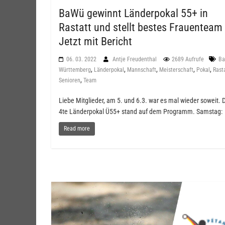
BaWü gewinnt Länderpokal 55+ in
Rastatt und stellt bestes Frauenteam
Jetzt mit Bericht
06. 03. 2022
Antje Freudenthal
2689 Aufrufe
Ba
,
,
,
,
,
Württemberg
Länderpokal
Mannschaft
Meisterschaft
Pokal
Rast
,
Senioren
Team
Liebe Mitglieder, am 5. und 6.3. war es mal wieder soweit. 
4te Länderpokal Ü55+ stand auf dem Programm. Samstag:
Read more