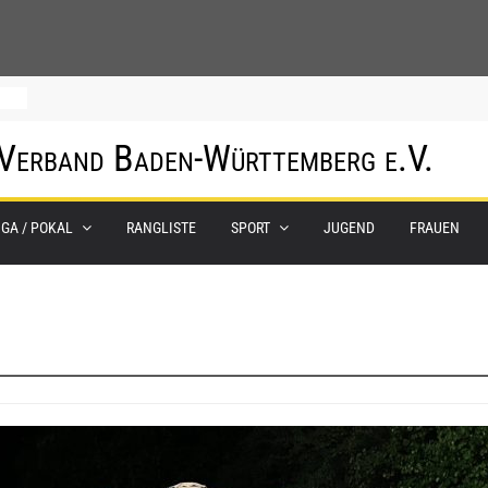
um
 Verband Baden-Württemberg e.V.
0.
IGA / POKAL
RANGLISTE
SPORT
JUGEND
FRAUEN