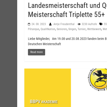
Landesmeisterschaft und Qu
Meisterschaft Triplette 55+
24. 08. 2023
Antje Freudenthal
3230 Aufrufe
55
,
,
,
,
,
,
Pétanque
Qualifikation
Senioren
Singen
Turnier
Wettbewerb
Wet
Liebe Mitglieder, Am 19.08 und 20.08.2023 fanden beim BBB
Deutschen Meisterschaft
Read more