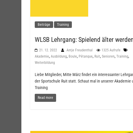
Beiträge
Training
WLSB Lehrgang: Spielend älter werde
21. 12. 2022
Antje Freudenthal
1325 Aufrufe
,
,
,
,
,
,
,
Akademie
Ausbildung
Boule
Pétanque
Ruit
Senioren
Training
Weiterbildung
Liebe Mitglieder, Mitte März findet ein interessanter Lehrg
der Sportschule Ruit statt. Schaut mal in unserer Akademie 
Training
Read more