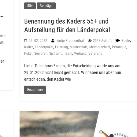
55+
Beiträge
 –
Benennung des Kaders 55+ und
Aufstellung für den Länderpokal
den-
,
02. 02. 2022
Antje Freudenthal
2547 Aufrufe
Boule
,
att
,
,
,
,
,
,
Kader
Länderpokal
Leistung
Mannschaft
Meisterschaft
Pétanque
,
,
,
,
,
Pokal
Senioren
Sichtung
Team
Verband
Veterans
Der
Liebe Teilnehmer*innen, die Entscheidung wurde uns am
29.01.2022 nicht leicht gemacht. Wir haben uns aber nun
entschieden, den Kader wie
Read more