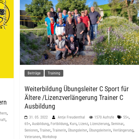
Beiträge
Training
Weiterbildung Übungsleiter C Sport für
Ältere /Lizenzverlängerung Trainer C
ern
Ausbildung
,
hern
,
31. 05. 2022
Antje Freudenthal
1570 Aufrufe
55+
,
haft
,
,
,
,
,
,
,
65+
Ausbildung
Fortbildung
Kurs
Lizenz
Lizenzierung
Seminar
,
,
,
,
,
,
Senioren
Trainer
Trainerin
Übungsleiter
Übungsleiterin
Verlängerung
,
Veteranen
Workshop