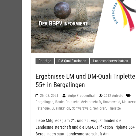
Beiträge
DM-Qualifikationen
Landesmeisterschaften
Ergebnisse LM und DM-Quali Triplette
55+ in Bergalingen
26. 08. 2021
Antje Freudenthal
2612 Aufrufe
,
,
,
,
Bergalingen
Boule
Deutsche Meisterschaft
Hotzenwald
Meisters
,
,
,
,
Pétanque
Qualifikation
Schwarzwald
Senioren
Triplette
Liebe Mitglieder, am 21. und 22. August fanden die
Landesmeisterschaft und die DM-Qualifikation Triplette 55+ 
Bergalingen statt. Landesmeisterschaft Am