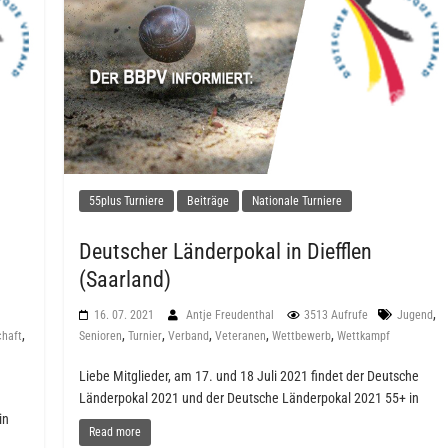
55plus Turniere
Beiträge
Nationale Turniere
Deutscher Länderpokal in Diefflen
(Saarland)
,
16. 07. 2021
Antje Freudenthal
3513 Aufrufe
Jugend
,
,
,
,
,
,
chaft
Senioren
Turnier
Verband
Veteranen
Wettbewerb
Wettkampf
Liebe Mitglieder, am 17. und 18 Juli 2021 findet der Deutsche
Länderpokal 2021 und der Deutsche Länderpokal 2021 55+ in
in
Read more