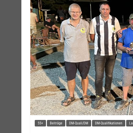
55+
Beiträge
DM-Quali/DM
DM-Qualifikationen
La