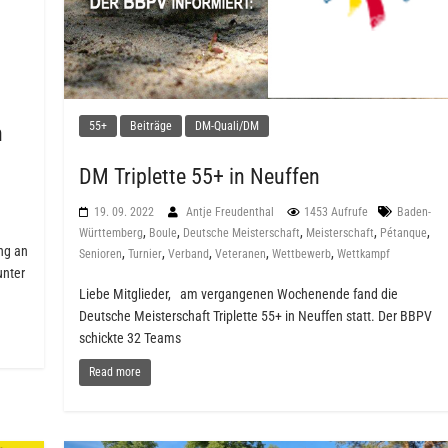
55+
Beiträge
DM-Quali/DM
n
DM Triplette 55+ in Neuffen
19. 09. 2022
Antje Freudenthal
1453 Aufrufe
Baden-
,
,
,
,
,
Württemberg
Boule
Deutsche Meisterschaft
Meisterschaft
Pétanque
ang an
,
,
,
,
,
Senioren
Turnier
Verband
Veteranen
Wettbewerb
Wettkampf
unter
Liebe Mitglieder, am vergangenen Wochenende fand die
Deutsche Meisterschaft Triplette 55+ in Neuffen statt. Der BBPV
schickte 32 Teams
Read more