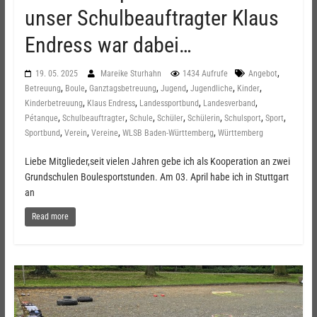
unser Schulbeauftragter Klaus
Endress war dabei…
,
19. 05. 2025
Mareike Sturhahn
1434 Aufrufe
Angebot
,
,
,
,
,
,
Betreuung
Boule
Ganztagsbetreuung
Jugend
Jugendliche
Kinder
,
,
,
,
Kinderbetreuung
Klaus Endress
Landessportbund
Landesverband
,
,
,
,
,
,
,
Pétanque
Schulbeauftragter
Schule
Schüler
Schülerin
Schulsport
Sport
,
,
,
,
Sportbund
Verein
Vereine
WLSB Baden-Württemberg
Württemberg
Liebe Mitglieder,seit vielen Jahren gebe ich als Kooperation an zwei
Grundschulen Boulesportstunden. Am 03. April habe ich in Stuttgart
an
Read more