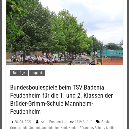
Beiträge
Jugend
Bundesboulespiele beim TSV Badenia
Feudenheim für die 1. und 2. Klassen der
Brüder-Grimm-Schule Mannheim-
Feudenheim
,
28. 06. 2022
Antje Freudenthal
1419 Aufrufe
Boule
,
,
,
,
,
,
,
,
Grundschule
Jugend
Jugendliche
Kind
Kinder
Pétanque
Schule
Schüler