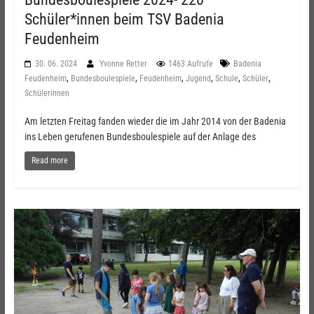
Schüler*innen beim TSV Badenia
Feudenheim
30. 06. 2024
Yvonne Retter
1463 Aufrufe
Badenia
,
,
,
,
,
,
Feudenheim
Bundesboulespiele
Feudenheim
Jugend
Schule
Schüler
Schülerinnen
Am letzten Freitag fanden wieder die im Jahr 2014 von der Badenia
ins Leben gerufenen Bundesboulespiele auf der Anlage des
Read more