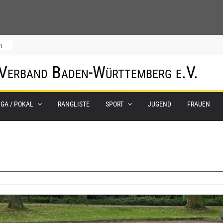
m
 Verband Baden-Württemberg e.V.
IGA / POKAL
RANGLISTE
SPORT
JUGEND
FRAUEN
0.