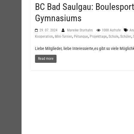
BC Bad Saulgau: Boulesport 
Gymnasiums
29. 07. 2024
Mareike Sturhahn
1088 Aufrufe
An
,
,
,
,
,
,
Kooperation
Mini-Turnier
Pétanque
Projekttage
Schule
Schüler
Liebe Mitglieder, liebe Interessierte,es gibt so viele Mögli
Read more