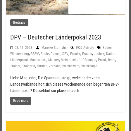
Beiträge
DPV – Deutscher Länderpokal 2023
03. 11. 2023
Mareike Sturhahn
1927 Aufrufe
Baden-
,
,
,
,
,
,
,
,
,
Württemberg
BBPV
Boule
Damen
DPV
Espoirs
Frauen
Juniors
Kader
,
,
,
,
,
,
,
Länderpokal
Mannschaft
Meister
Meisterschaft
Pétanque
Pokal
Team
,
,
,
,
,
Trainer
Trainerin
Turnier
Verband
Wettbewerb
Wettkampf
Liebe Mitglieder, Die Spannung steigt, welcher der zehn
Landesverbände holt sich dieses Wochenende den begehrten DPV-
Länderpokal? Düsseldorf sur place ist auch
Read more