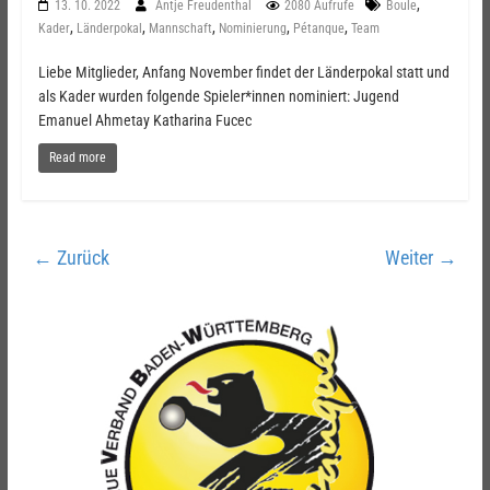
,
13. 10. 2022
Antje Freudenthal
2080 Aufrufe
Boule
,
,
,
,
,
Kader
Länderpokal
Mannschaft
Nominierung
Pétanque
Team
Liebe Mitglieder, Anfang November findet der Länderpokal statt und
als Kader wurden folgende Spieler*innen nominiert: Jugend
Emanuel Ahmetay Katharina Fucec
Read more
← Zurück
Weiter →