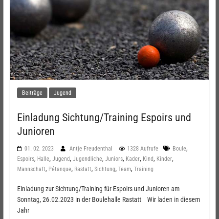
Beiträge
Jugend
Einladung Sichtung/Training Espoirs und
Junioren
,
01. 02. 2023
Antje Freudenthal
1328 Aufrufe
Boule
,
,
,
,
,
,
,
,
Espoirs
Halle
Jugend
Jugendliche
Juniors
Kader
Kind
Kinder
,
,
,
,
,
Mannschaft
Pétanque
Rastatt
Sichtung
Team
Training
Einladung zur Sichtung/Training für Espoirs und Junioren am
Sonntag, 26.02.2023 in der Boulehalle Rastatt Wir laden in diesem
Jahr