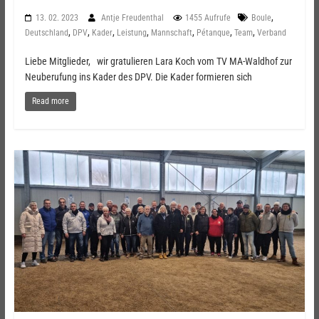
,
13. 02. 2023
Antje Freudenthal
1455 Aufrufe
Boule
,
,
,
,
,
,
,
Deutschland
DPV
Kader
Leistung
Mannschaft
Pétanque
Team
Verband
Liebe Mitglieder, wir gratulieren Lara Koch vom TV MA-Waldhof zur
Neuberufung ins Kader des DPV. Die Kader formieren sich
Read more