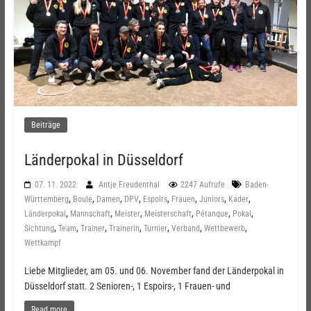
Beiträge
Länderpokal in Düsseldorf
07. 11. 2022
Antje Freudenthal
2247 Aufrufe
Baden-
,
,
,
,
,
,
,
,
Württemberg
Boule
Damen
DPV
Espoirs
Frauen
Juniors
Kader
,
,
,
,
,
,
Länderpokal
Mannschaft
Meister
Meisterschaft
Pétanque
Pokal
,
,
,
,
,
,
,
Sichtung
Team
Trainer
Trainerin
Turnier
Verband
Wettbewerb
Wettkampf
Liebe Mitglieder, am 05. und 06. November fand der Länderpokal in
Düsseldorf statt. 2 Senioren-, 1 Espoirs-, 1 Frauen- und
Read more