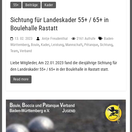
55+
Beiträge
Kader
Sichtung für Landeskader 55+ / 65+ in
Boulehalle Rastatt
13. 02. 2023
Antje Freudenthal
2161 Aufrufe
Baden-
,
,
,
,
,
,
,
Württemberg
Boule
Kader
Leistung
Mannschaft
Pétanque
Sichtung
,
Team
Verband
Liebe Mitglieder, Am 22.01.2023 fand die diesjährige Sichtung für
den Landeskader 55+ / 65+ in der Boulehalle in Rastatt statt.
Read more