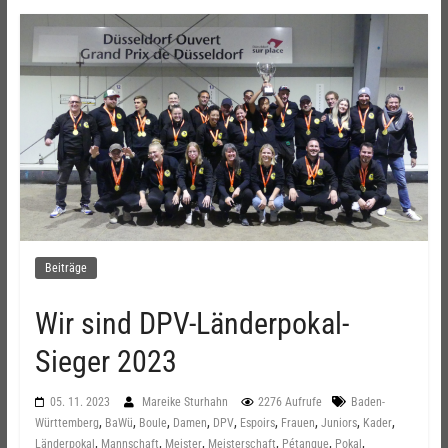
Beiträge
Wir sind DPV-Länderpokal-
Sieger 2023
05. 11. 2023
Mareike Sturhahn
2276 Aufrufe
Baden-
,
,
,
,
,
,
,
,
,
Württemberg
BaWü
Boule
Damen
DPV
Espoirs
Frauen
Juniors
Kader
,
,
,
,
,
,
Länderpokal
Mannschaft
Meister
Meisterschaft
Pétanque
Pokal