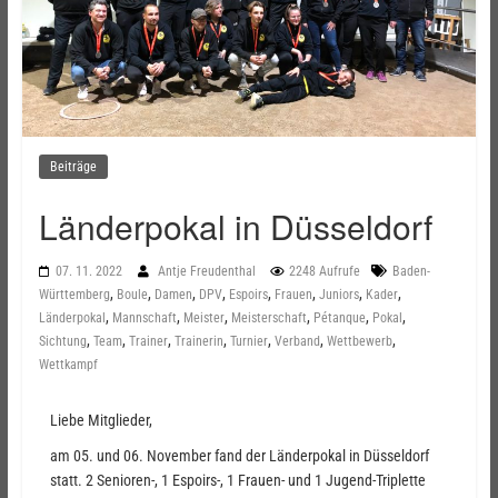
Beiträge
Länderpokal in Düsseldorf
07. 11. 2022
Antje Freudenthal
2248 Aufrufe
Baden-
,
,
,
,
,
,
,
,
Württemberg
Boule
Damen
DPV
Espoirs
Frauen
Juniors
Kader
,
,
,
,
,
,
Länderpokal
Mannschaft
Meister
Meisterschaft
Pétanque
Pokal
,
,
,
,
,
,
,
Sichtung
Team
Trainer
Trainerin
Turnier
Verband
Wettbewerb
Wettkampf
Liebe Mitglieder,
am 05. und 06. November fand der Länderpokal in Düsseldorf
statt. 2 Senioren-, 1 Espoirs-, 1 Frauen- und 1 Jugend-Triplette