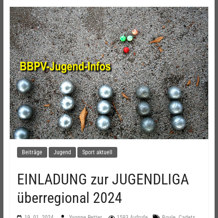
Beiträge
Jugend
Sport aktuell
EINLADUNG zur JUGENDLIGA
überregional 2024
,
,
19. 01. 2024
Yvonne Retter
1593 Aufrufe
Boule
Cadets