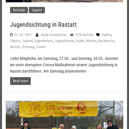
Beiträge
Jugend
Jugendsichtung in Rastatt
,
31. 03. 2021
Antje Freudenthal
2378 Aufrufe
Cadets
,
,
,
,
,
,
,
Espoirs
Jugend
Jugendarbeit
Jugendtrainer
Kader
Minime
Nachwuchs
,
,
Rastatt
Sichtung
Trainer
Liebe Mitglieder, am Samstag, 27.03., und Sonntag, 28.03., konnten
wir unter strengsten Corona-Maßnahmen unsere Jugendsichtung in
Rastatt durchführen. Am Samstag präsentierten
Read more