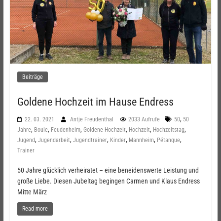
Beiträge
Goldene Hochzeit im Hause Endress
,
22. 03. 2021
Antje Freudenthal
2033 Aufrufe
50
50
,
,
,
,
,
,
Jahre
Boule
Feudenheim
Goldene Hochzeit
Hochzeit
Hochzeitstag
,
,
,
,
,
,
Jugend
Jugendarbeit
Jugendtrainer
Kinder
Mannheim
Pétanque
Trainer
50 Jahre glücklich verheiratet – eine beneidenswerte Leistung und
große Liebe. Diesen Jubeltag begingen Carmen und Klaus Endress
Mitte März
Read more