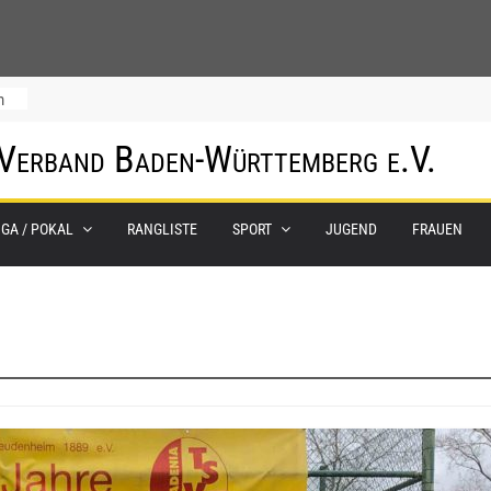
m
 Verband Baden-Württemberg e.V.
IGA / POKAL
RANGLISTE
SPORT
JUGEND
FRAUEN
0.