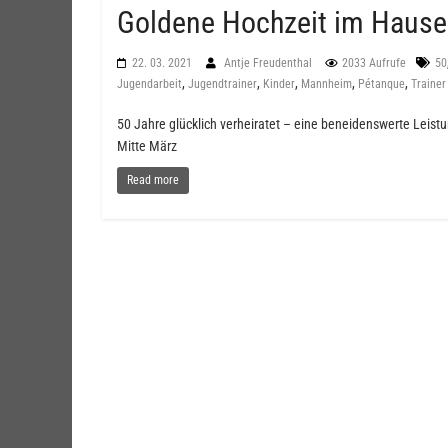
Goldene Hochzeit im Hause
22. 03. 2021
Antje Freudenthal
2033 Aufrufe
50
,
,
,
,
,
Jugendarbeit
Jugendtrainer
Kinder
Mannheim
Pétanque
Trainer
50 Jahre glücklich verheiratet – eine beneidenswerte Leis
Mitte März
Read more