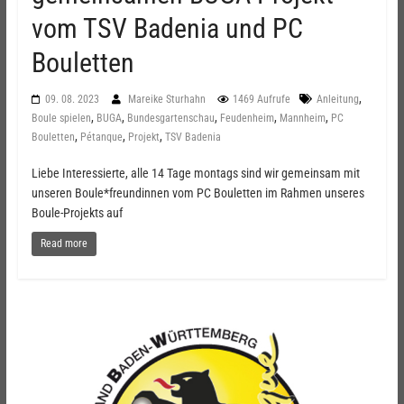
vom TSV Badenia und PC
Bouletten
,
09. 08. 2023
Mareike Sturhahn
1469 Aufrufe
Anleitung
,
,
,
,
,
Boule spielen
BUGA
Bundesgartenschau
Feudenheim
Mannheim
PC
,
,
,
Bouletten
Pétanque
Projekt
TSV Badenia
Liebe Interessierte, alle 14 Tage montags sind wir gemeinsam mit
unseren Boule*freundinnen vom PC Bouletten im Rahmen unseres
Boule-Projekts auf
Read more