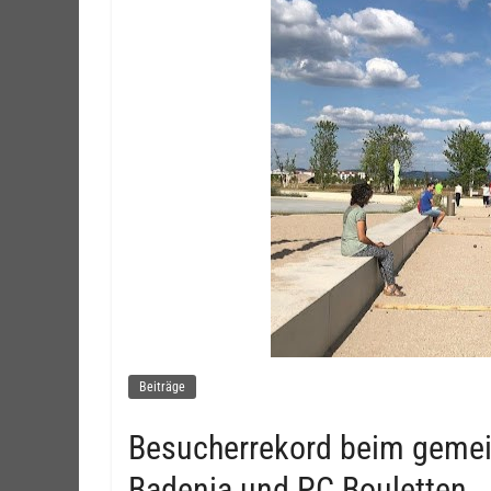
Beiträge
Besucherrekord beim geme
Badenia und PC Bouletten