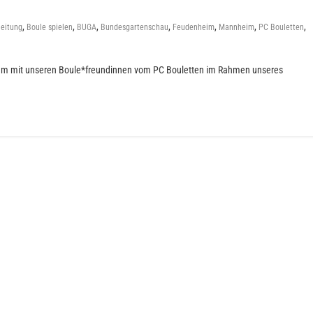
,
,
,
,
,
,
,
leitung
Boule spielen
BUGA
Bundesgartenschau
Feudenheim
Mannheim
PC Bouletten
nsam mit unseren Boule*freundinnen vom PC Bouletten im Rahmen unseres