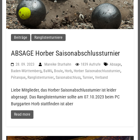
Beiträge
Ranglistenturniere
ABSAGE Horber Saisonabschlussturnier
,
28. 09. 2023
Mareike Sturhahn
1839 Aufrufe
Absage
,
,
,
,
,
Baden-Württemberg
BaWü
Boule
Horb
Horber Saisonabschlussturnier
,
,
,
,
Pétanque
Ranglistenturnier
Saisonabschluss
Turnier
Verband
Liebe Mitglieder, das Horber Saisonabschlussturnier ist leider
abgesagt. Das Ranglistenturnier sollte am 07.10.2023 beim PC
Burggarten Horb stattfinden ist aber
Read more