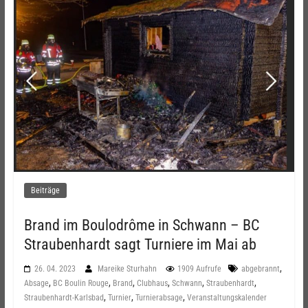
Beiträge
Brand im Boulodrôme in Schwann – BC
Straubenhardt sagt Turniere im Mai ab
,
26. 04. 2023
Mareike Sturhahn
1909 Aufrufe
abgebrannt
,
,
,
,
,
,
Absage
BC Boulin Rouge
Brand
Clubhaus
Schwann
Straubenhardt
,
,
,
Straubenhardt-Karlsbad
Turnier
Turnierabsage
Veranstaltungskalender