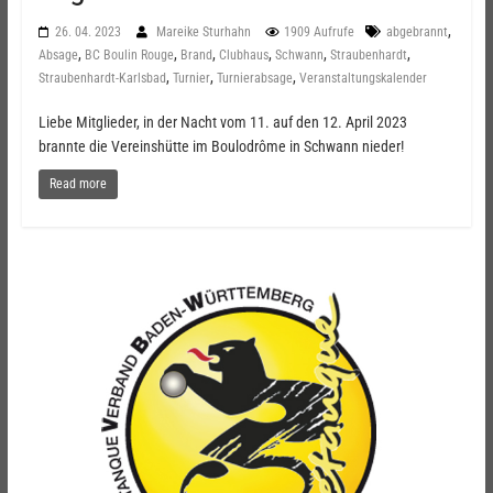
,
26. 04. 2023
Mareike Sturhahn
1909 Aufrufe
abgebrannt
,
,
,
,
,
,
Absage
BC Boulin Rouge
Brand
Clubhaus
Schwann
Straubenhardt
,
,
,
Straubenhardt-Karlsbad
Turnier
Turnierabsage
Veranstaltungskalender
Liebe Mitglieder, in der Nacht vom 11. auf den 12. April 2023
brannte die Vereinshütte im Boulodrôme in Schwann nieder!
Read more