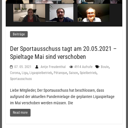
Beiträge
Der Sportausschuss tagt am 20.05.2021 –
Spieltage Mai sind verschoben
,
07. 05. 2021
Antje Freudenthal
4914 Aufrufe
Boule
,
,
,
,
,
,
Corona
Liga
Ligaspielbetrieb
Pétanque
Saison
Spielbetrieb
Sportausschuss
Liebe Mitglieder, Der Sportausschuss hat beschlossen, dass
aufgrund der aktuellen Pandemielage die geplanten Ligaspieltage
im Mai verschoben werden müssen. Die
Read more