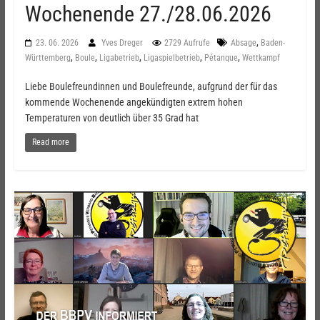
Wochenende 27./28.06.2026
,
23. 06. 2026
Yves Dreger
2729 Aufrufe
Absage
Baden-
,
,
,
,
,
Württemberg
Boule
Ligabetrieb
Ligaspielbetrieb
Pétanque
Wettkampf
Liebe Boulefreundinnen und Boulefreunde, aufgrund der für das
kommende Wochenende angekündigten extrem hohen
Temperaturen von deutlich über 35 Grad hat
Read more