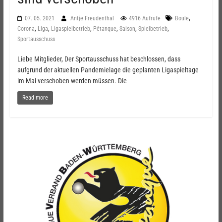
,
07. 05. 2021
Antje Freudenthal
4916 Aufrufe
Boule
,
,
,
,
,
,
Corona
Liga
Ligaspielbetrieb
Pétanque
Saison
Spielbetrieb
Sportausschuss
Liebe Mitglieder, Der Sportausschuss hat beschlossen, dass
aufgrund der aktuellen Pandemielage die geplanten Ligaspieltage
im Mai verschoben werden müssen. Die
Read more