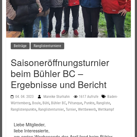
Beiträge
Ranglistenturniere
Saisoneröffnungsturnier
beim Bühler BC –
Ergebnisse und Bericht
04. 04. 2023
Mareike Sturhahn
1617 Aufrufe
Baden-
,
,
,
,
,
,
,
Württemberg
Boule
Bühl
Bühler BC
Pétanque
Punkte
Rangliste
,
,
,
,
Ranglistenpunkte
Ranglistenturnier
Turnier
Wettbewerb
Wettkampf
Liebe Mitglieder,
liebe Interessierte,
am ersten Wochenende des April fand beim Bühler