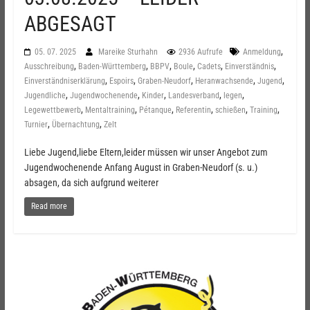
ABGESAGT
,
05. 07. 2025
Mareike Sturhahn
2936 Aufrufe
Anmeldung
,
,
,
,
,
,
Ausschreibung
Baden-Württemberg
BBPV
Boule
Cadets
Einverständnis
,
,
,
,
,
Einverständniserklärung
Espoirs
Graben-Neudorf
Heranwachsende
Jugend
,
,
,
,
,
Jugendliche
Jugendwochenende
Kinder
Landesverband
legen
,
,
,
,
,
,
Legewettbewerb
Mentaltraining
Pétanque
Referentin
schießen
Training
,
,
Turnier
Übernachtung
Zelt
Liebe Jugend,liebe Eltern,leider müssen wir unser Angebot zum
Jugendwochenende Anfang August in Graben-Neudorf (s. u.)
absagen, da sich aufgrund weiterer
Read more