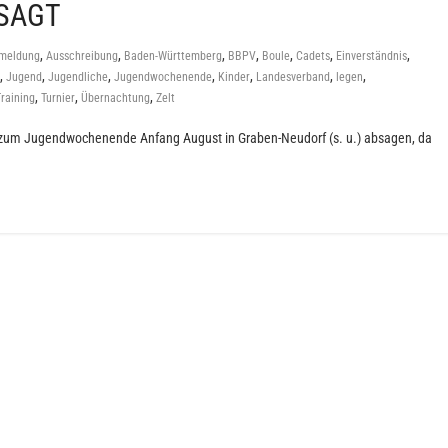
ESAGT
,
,
,
,
,
,
,
meldung
Ausschreibung
Baden-Württemberg
BBPV
Boule
Cadets
Einverständnis
,
,
,
,
,
,
,
Jugend
Jugendliche
Jugendwochenende
Kinder
Landesverband
legen
,
,
,
raining
Turnier
Übernachtung
Zelt
t zum Jugendwochenende Anfang August in Graben-Neudorf (s. u.) absagen, da