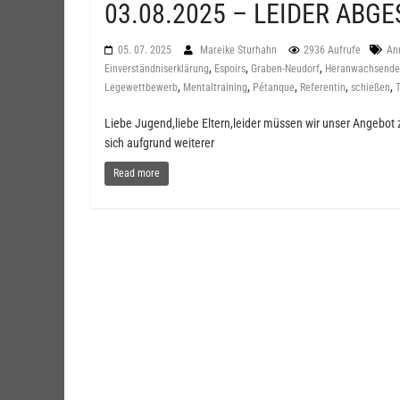
03.08.2025 – LEIDER ABG
05. 07. 2025
Mareike Sturhahn
2936 Aufrufe
An
,
,
,
Einverständniserklärung
Espoirs
Graben-Neudorf
Heranwachsende
,
,
,
,
,
Legewettbewerb
Mentaltraining
Pétanque
Referentin
schießen
T
Liebe Jugend,liebe Eltern,leider müssen wir unser Angebo
sich aufgrund weiterer
Read more