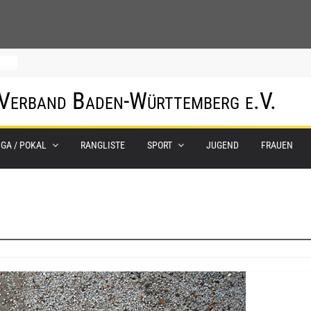
0.
 Verband Baden-Württemberg e.V.
m
IGA / POKAL
RANGLISTE
SPORT
JUGEND
FRAUEN