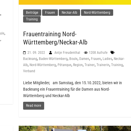
Beiträge
Frauen
Neckar-Alb
Nord-Württemberg
-
Training
Frauentraining Nord-
,
ule
,
n
Württemberg/Neckar-Alb
21. 09. 2022
Antje Freudenthal
1208 Aufrufe
,
,
,
,
,
,
Backnang
Baden-Württemberg
Boule
Damen
Frauen
Ladies
Neckar-
,
,
,
,
,
,
,
Alb
Nord-Württemberg
Pétanque
Region
Trainer
Trainerin
Training
Verband
Liebe Mitglieder, am Samstag, den 15.10.2022, bieten wir in
Backnang ein Frauentraining für die Damen aus Nord-
Württemberg und Neckar-Alb
Read more