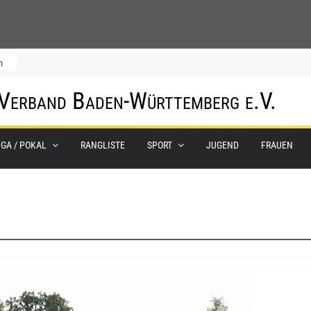
m
 Verband Baden-Württemberg e.V.
IGA / POKAL
RANGLISTE
SPORT
JUGEND
FRAUEN
0.