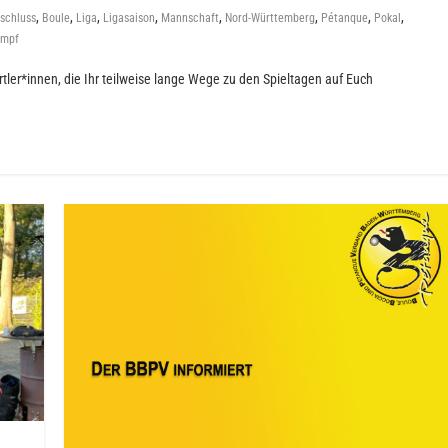
,
,
,
,
,
,
,
,
schluss
Boule
Liga
Ligasaison
Mannschaft
Nord-Württemberg
Pétanque
Pokal
ampf
ler*innen, die Ihr teilweise lange Wege zu den Spieltagen auf Euch