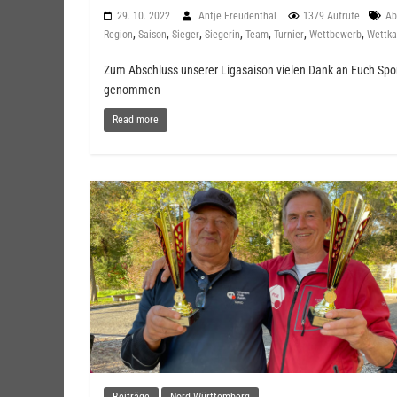
29. 10. 2022
Antje Freudenthal
1379 Aufrufe
Ab
,
,
,
,
,
,
,
Region
Saison
Sieger
Siegerin
Team
Turnier
Wettbewerb
Wettk
Zum Abschluss unserer Ligasaison vielen Dank an Euch Sport
genommen
Read more
Beiträge
Nord-Württemberg