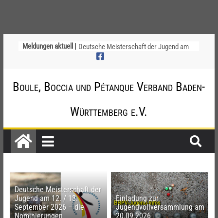
Ligapokal Mittelbaden
Meldungen aktuell |
Deutsche Meisterschaft der Jugend am
12. / 13. September 2026 – die
Nominierungen
Einladung zur Jugendvollversammlung
Boule, Boccia und Pétanque Verband Baden-
am 20.09.2026
Startliste DM-Qualifikation Doublette
Württemberg e.V.
2026
Chinesische Austauschüler*innen im 10.
Jahr beim TSV Badenia Feudenheim
Deutsche Meisterschaft der
Jugend am 12. / 13.
Einladung zur
September 2026 – die
Jugendvollversammlung am
Nominierungen
20.09.2026