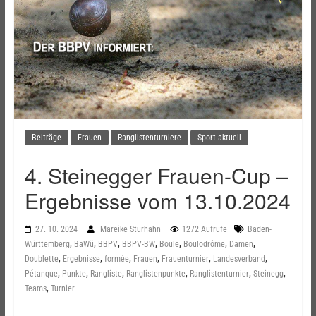
Beiträge
Frauen
Ranglistenturniere
Sport aktuell
4. Steinegger Frauen-Cup –
Ergebnisse vom 13.10.2024
27. 10. 2024
Mareike Sturhahn
1272 Aufrufe
Baden-
,
,
,
,
,
,
,
Württemberg
BaWü
BBPV
BBPV-BW
Boule
Boulodrôme
Damen
,
,
,
,
,
,
Doublette
Ergebnisse
formée
Frauen
Frauenturnier
Landesverband
,
,
,
,
,
,
Pétanque
Punkte
Rangliste
Ranglistenpunkte
Ranglistenturnier
Steinegg
,
Teams
Turnier