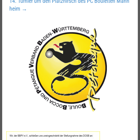
14. Turnier um den Platzhirsch des PC Bouletten Mann
heim
→