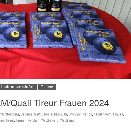
Landesmeisterschaften
Turniere
M/Quali Tireur Frauen 2024
,
,
,
,
,
,
,
,
-Württemberg
Badenia
BaWü
Boule
DM-Quali
DM-Qualifikation
Feudenheim
Frauen
,
,
,
,
,
ung
Tireur
Turnier
weiblich
Wettbewerb
Wettkampf