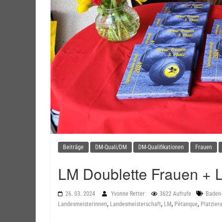
Beiträge
DM-Quali/DM
DM-Qualifikationen
Frauen
LM Doublette Frauen + L
26. 03. 2024
Yvonne Retter
3622 Aufrufe
Baden
,
,
,
,
Landesmeisterinnen
Landesmeisterschaft
LM
Pétanque
Platzier