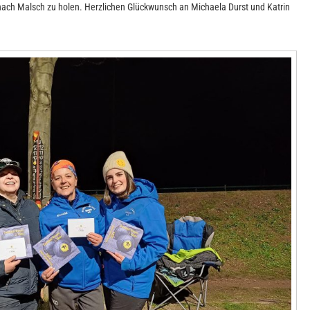
 nach Malsch zu holen. Herzlichen Glückwunsch an Michaela Durst und Katrin