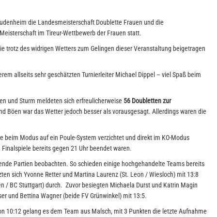
denheim die Landesmeisterschaft Doublette Frauen und die
 Meisterschaft im Tireur-Wettbewerb der Frauen statt.
die trotz des widrigen Wetters zum Gelingen dieser Veranstaltung beigetragen
erem allseits sehr geschätzten Turnierleiter Michael Dippel – viel Spaß beim
en und Sturm meldeten sich erfreulicherweise
56 Doubletten zur
nd Böen war das Wetter jedoch besser als vorausgesagt. Allerdings waren die
rde beim Modus auf ein Poule-System verzichtet und direkt im KO-Modus
le Finalspiele bereits gegen 21 Uhr beendet waren.
nde Partien beobachten. So schieden einige hochgehandelte Teams bereits
tzten sich Yvonne Retter und Martina Laurenz (St. Leon / Wiesloch) mit 13:8
en / BC Stuttgart) durch. Zuvor besiegten Michaela Durst und Katrin Magin
er und Bettina Wagner (beide FV Grünwinkel) mit 13:5.
von 10:12 gelang es dem Team aus Malsch, mit 3 Punkten die letzte Aufnahme