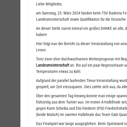
Liebe Mitglieder,
am Samstag, 23. März 2024 fanden beim TSV Badenia Feu
Landesmeisterschaft sowie Qualifikation für die Deutsche
An dieser Stelle zuerst einmal ein großes DANKE an alle, 
haben!
Hier folgt nun der Bericht zu dieser Veranstaltung von uns
Lesen:
Trotz einer eher durchwachsenen Wetterprognose mit Reg
Landesmeisterschaft
an. Bis auf ein paar Regenschauer u
Temperaturen etwas zu kühl.
Aufgrund der parallel laufenden Tireur-Veranstaltung wu
gespielt, um Zeit einzusparen. Dies zahlte sich aus, da al
Über den gesamten Tag hinweg konnte man einige spanne
frühzeitig aus dem Turnier aus. Im ersten A-Halbfinale se
gegen Karin Scheiba und Elsi Hinderer (PSG Friedrichshaf
(beide Malsch) im zweiten Halbfinale das Team Gabi Quais
Das Finalspiel war lange ausgeglichen. Beim Spielstand 