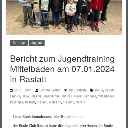
Beiträge
Jugend
Bericht zum Jugendtraining
Mittelbaden am 07.01.2024
in Rastatt
,
,
15. 01. 2024
Yvonne Retter
1058 Aufrufe
Boule
Cadets
,
,
,
,
,
,
,
,
Espoirs
Halle
Jugend
Jugendliche
Juniors
Kinder
Minimes
Mittelbaden
,
,
,
,
,
Pétanque
Rastatt
Trainer
Trainerin
Training
Verein
Liebe Boulefreundinnen, liebe Boulefreunde,
der Boule-Club Rastatt hatte die Jugendspieler*innen der Boule-