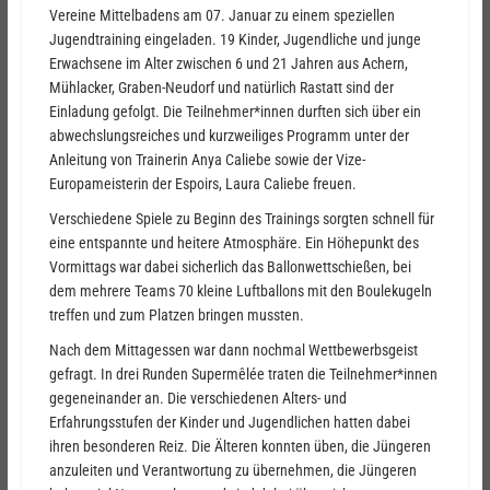
Vereine Mittelbadens am 07. Januar zu einem speziellen
Jugendtraining eingeladen. 19 Kinder, Jugendliche und junge
Erwachsene im Alter zwischen 6 und 21 Jahren aus Achern,
Mühlacker, Graben-Neudorf und natürlich Rastatt sind der
Einladung gefolgt. Die Teilnehmer*innen durften sich über ein
abwechslungsreiches und kurzweiliges Programm unter der
Anleitung von Trainerin Anya Caliebe sowie der Vize-
Europameisterin der Espoirs, Laura Caliebe freuen.
Verschiedene Spiele zu Beginn des Trainings sorgten schnell für
eine entspannte und heitere Atmosphäre. Ein Höhepunkt des
Vormittags war dabei sicherlich das Ballonwettschießen, bei
dem mehrere Teams 70 kleine Luftballons mit den Boulekugeln
treffen und zum Platzen bringen mussten.
Nach dem Mittagessen war dann nochmal Wettbewerbsgeist
gefragt. In drei Runden Supermêlée traten die Teilnehmer*innen
gegeneinander an. Die verschiedenen Alters- und
Erfahrungsstufen der Kinder und Jugendlichen hatten dabei
ihren besonderen Reiz. Die Älteren konnten üben, die Jüngeren
anzuleiten und Verantwortung zu übernehmen, die Jüngeren