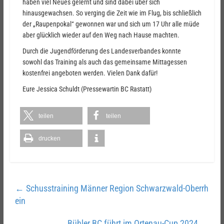
haben viel Neues gelernt und sind dabei über sich
hinausgewachsen. So verging die Zeit wie im Flug, bis schließlich
der „Raupenpokal“ gewonnen war und sich um 17 Uhr alle müde
aber glücklich wieder auf den Weg nach Hause machten.
Durch die Jugendförderung des Landesverbandes konnte
sowohl das Training als auch das gemeinsame Mittagessen
kostenfrei angeboten werden. Vielen Dank dafür!
Eure Jessica Schuldt (Pressewartin BC Rastatt)
teilen
teilen
drucken
←
Schusstraining Männer Region Schwarzwald-Oberrh
ein
Bühler BC führt im Ortenau-Cup 2024
→