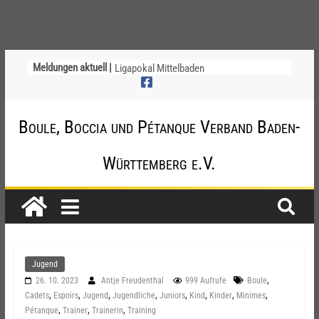
Meldungen aktuell |
Ligapokal Mittelbaden
Deutsche Meisterschaft der Jugend am
12. / 13. September 2026 – die
Nominierungen
Boule, Boccia und Pétanque Verband Baden-
Einladung zur Jugendvollversammlung
am 20.09.2026
Startliste DM-Qualifikation Doublette
Württemberg e.V.
2026
Chinesische Austauschüler*innen im 10.
Jahr beim TSV Badenia Feudenheim
Jugend
,
26. 10. 2023
Antje Freudenthal
999 Aufrufe
Boule
,
,
,
,
,
,
,
,
Cadets
Espoirs
Jugend
Jugendliche
Juniors
Kind
Kinder
Minimes
,
,
,
Pétanque
Trainer
Trainerin
Training