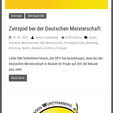
Beiträge
DM-Quali/DM
Zeitspiel bei der Deutschen Meisterschaft
,
19. 05. 2023
Antje Freudenthal
4150 Aufrufe
Boule
,
,
,
,
,
,
Deutsche Meisterschaft
DM
Meisterschaft
Pétanque
Poule
Regelung
,
,
,
,
Richtlinie
Spieler
Spielerin
Zeitlimit
Zeitspiel
Liebe DM-Teilnehmer*innen, Der DPV hat beschlossen, dass bei der
Deutschen Meisterschaft in Rastatt im Poule auf Zeit (60 Minute
plus zwei
Read more