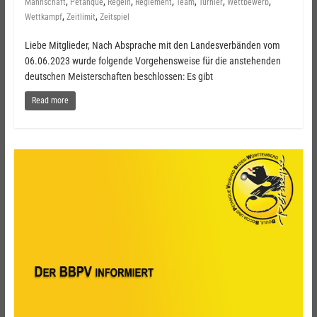
,
,
,
,
,
,
,
Mannschaft
Pétanque
Regeln
Reglement
Team
Turnier
Wettbewerb
,
,
Wettkampf
Zeitlimit
Zeitspiel
Liebe Mitglieder, Nach Absprache mit den Landesverbänden vom
06.06.2023 wurde folgende Vorgehensweise für die anstehenden
deutschen Meisterschaften beschlossen: Es gibt
Read more