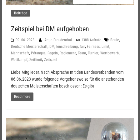
Beiträge
Zeitspiel bei DM aufgehoben
,
09. 06. 2023
Antje Freudenthal
1388 Aufrufe
Boule
,
,
,
,
,
,
Deutsche Meisterschaft
DM
Einschreibung
fair
Fairness
Limit
,
,
,
,
,
,
,
Mannschaft
Pétanque
Regeln
Reglement
Team
Turnier
Wettbewerb
,
,
Wettkampf
Zeitlimit
Zeitspiel
Liebe Mitglieder, Nach Absprache mit den Landesverbänden vom
06.06.2023 wurde folgende Vorgehensweise für die anstehenden
deutschen Meisterschaften beschlossen: Es gibt
Read more