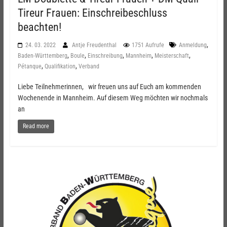
Tireur Frauen: Einschreibeschluss
beachten!
,
24. 03. 2022
Antje Freudenthal
1751 Aufrufe
Anmeldung
,
,
,
,
,
Baden-Württemberg
Boule
Einschreibung
Mannheim
Meisterschaft
,
,
Pétanque
Qualifikation
Verband
Liebe Teilnehmerinnen, wir freuen uns auf Euch am kommenden
Wochenende in Mannheim. Auf diesem Weg möchten wir nochmals
an
Read more