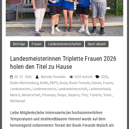
Beiträge
Frauen
Landesmeisterschaften
Sport aktuell
Landesmeisterinnen Triplette Frauen 2026
holen den Titel zu Hause
,
05. 07. 2026
Mareike Sturhahn
2439 Aufrufe
2026
,
,
,
,
,
,
,
Baden-Württemberg
BaWü
BBPV
Boule
Boule Freunde
Damen
Frauen
,
,
,
,
Landesmeister
Landesmeisterin
Landesmeisterschaft
Landesverband
,
,
,
,
,
,
,
,
Malsch
Meiserschaft
Pétanque
Sieger
Siegerin
Titel
Triplette
Tunier
Wettkampf
Liebe Mitglieder,liebe Interessierte,bei hochsommerlichen
Temperaturen und strahlendblauem Himmel wurde auf dem
hervorragend vorbereiteten Terrain der Boule Freunde Malsch am