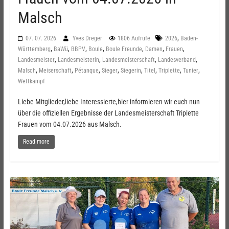
Malsch
,
07. 07. 2026
Yves Dreger
1806 Aufrufe
2026
Baden-
,
,
,
,
,
,
,
Württemberg
BaWü
BBPV
Boule
Boule Freunde
Damen
Frauen
,
,
,
,
Landesmeister
Landesmeisterin
Landesmeisterschaft
Landesverband
,
,
,
,
,
,
,
,
Malsch
Meiserschaft
Pétanque
Sieger
Siegerin
Titel
Triplette
Tunier
Wettkampf
Liebe Mitglieder,liebe Interessierte,hier informieren wir euch nun
über die offiziellen Ergebnisse der Landesmeisterschaft Triplette
Frauen vom 04.07.2026 aus Malsch.
Read more