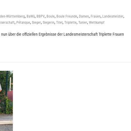
,
,
,
,
,
,
,
,
den-Württemberg
BaWü
BBPV
Boule
Boule Freunde
Damen
Frauen
Landesmeister
,
,
,
,
,
,
,
iserschaft
Pétanque
Sieger
Siegerin
Titel
Triplette
Tunier
Wettkampf
ch nun über die offiziellen Ergebnisse der Landesmeisterschaft Triplette Frauen