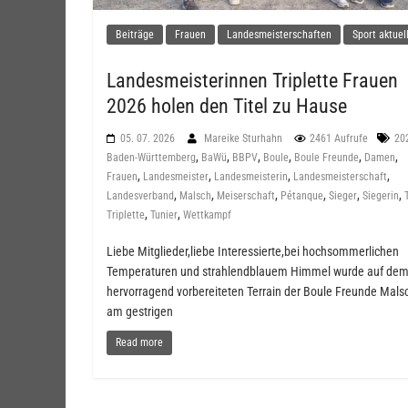
Beiträge
Frauen
Landesmeisterschaften
Sport aktuel
Landesmeisterinnen Triplette Frauen
2026 holen den Titel zu Hause
05. 07. 2026
Mareike Sturhahn
2461 Aufrufe
20
,
,
,
,
,
,
Baden-Württemberg
BaWü
BBPV
Boule
Boule Freunde
Damen
,
,
,
,
Frauen
Landesmeister
Landesmeisterin
Landesmeisterschaft
,
,
,
,
,
,
Landesverband
Malsch
Meiserschaft
Pétanque
Sieger
Siegerin
,
,
Triplette
Tunier
Wettkampf
Liebe Mitglieder,liebe Interessierte,bei hochsommerlichen
Temperaturen und strahlendblauem Himmel wurde auf de
hervorragend vorbereiteten Terrain der Boule Freunde Mals
am gestrigen
Read more