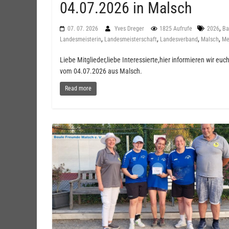
04.07.2026 in Malsch
,
07. 07. 2026
Yves Dreger
1825 Aufrufe
2026
Ba
,
,
,
,
Landesmeisterin
Landesmeisterschaft
Landesverband
Malsch
Me
Liebe Mitglieder,liebe Interessierte,hier informieren wir eu
vom 04.07.2026 aus Malsch.
Read more