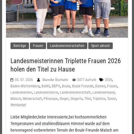
Beiträge
Frauen
Landesmeisterschaften
Sport aktuell
Landesmeisterinnen Triplette Frauen 2026
holen den Titel zu Hause
,
05. 07. 2026
Mareike Sturhahn
2477 Aufrufe
2026
,
,
,
,
,
,
,
Baden-Württemberg
BaWü
BBPV
Boule
Boule Freunde
Damen
Frauen
,
,
,
,
Landesmeister
Landesmeisterin
Landesmeisterschaft
Landesverband
,
,
,
,
,
,
,
,
Malsch
Meiserschaft
Pétanque
Sieger
Siegerin
Titel
Triplette
Tunier
Wettkampf
Liebe Mitglieder,liebe Interessierte,bei hochsommerlichen
Temperaturen und strahlendblauem Himmel wurde auf dem
hervorragend vorbereiteten Terrain der Boule Freunde Malsch am