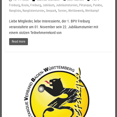
,
,
,
,
,
,
,
Freiburg
Boule
Freiburg
Jubiläum
Jubiläumsturnier
Pétanque
Punkte
,
,
,
,
,
Rangliste
Ranglistenturnier
Seepark
Turnier
Wettbewerb
Wettkampf
Liebe Mitglieder, liebe Interessierte, der 1. BPV Freiburg
veranstaltete am 01. November sein 22. Jubiläumsturnier mit
einem stolzen Teilnehmerrekord von
Read more