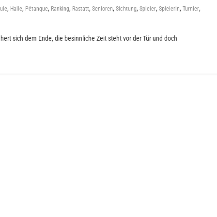
,
,
,
,
,
,
,
,
,
,
ule
Halle
Pétanque
Ranking
Rastatt
Senioren
Sichtung
Spieler
Spielerin
Turnier
ert sich dem Ende, die besinnliche Zeit steht vor der Tür und doch