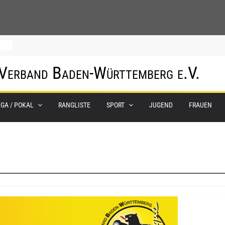
m
 Verband Baden-Württemberg e.V.
IGA / POKAL
RANGLISTE
SPORT
JUGEND
FRAUEN
0.