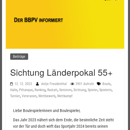
Beiträge
Sichtung Länderpokal 55+
,
12. 12. 2023
Antje Freudenthal
3901 Aufrufe
Boule
,
,
,
,
,
,
,
,
Halle
Pétanque
Ranking
Rastatt
Senioren
Sichtung
Spieler
Spielerin
,
,
,
Turnier
Veteranen
Wettbewerb
Wettkampf
Liebe Boulespielerinnen und Boulespieler,
Das Jahr 2023 nähert sich dem Ende, die besinnliche Zeit steht
vor der Tür und doch wirft das Sportjahr 2024 bereits seinen