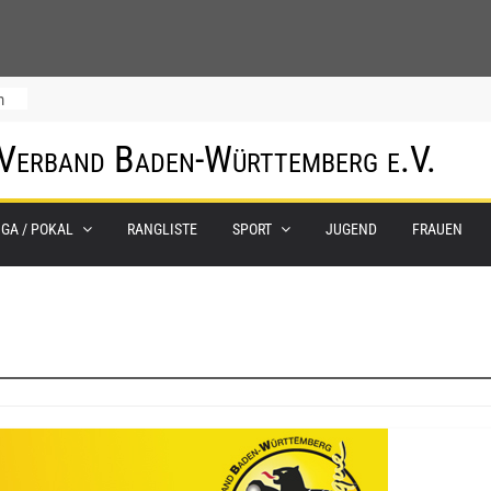
m
 Verband Baden-Württemberg e.V.
IGA / POKAL
RANGLISTE
SPORT
JUGEND
FRAUEN
0.