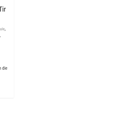
Tir
,
ule
,
h die