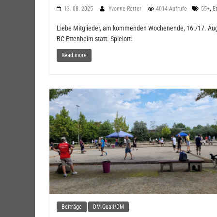
,
13. 08. 2025
Yvonne Retter
4014 Aufrufe
55+
E
Liebe Mitglieder, am kommenden Wochenende, 16./17. August
BC Ettenheim statt. Spielort:
Read more
Beiträge
DM-Quali/DM