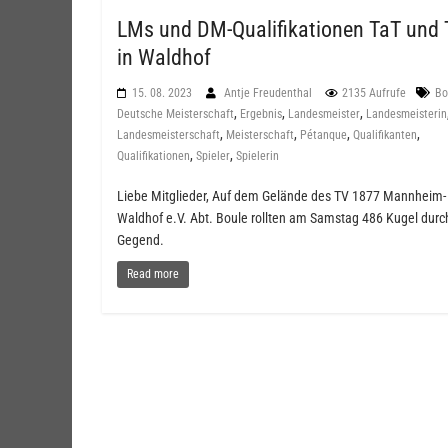
LMs und DM-Qualifikationen TaT und 
in Waldhof
15. 08. 2023
Antje Freudenthal
2135 Aufrufe
Bo
,
,
,
Deutsche Meisterschaft
Ergebnis
Landesmeister
Landesmeisterin
,
,
,
,
Landesmeisterschaft
Meisterschaft
Pétanque
Qualifikanten
,
,
Qualifikationen
Spieler
Spielerin
Liebe Mitglieder, Auf dem Gelände des TV 1877 Mannheim-
Waldhof e.V. Abt. Boule rollten am Samstag 486 Kugel durc
Gegend.
Read more