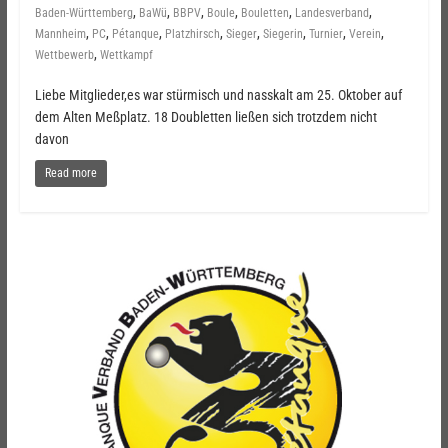
,
,
,
,
,
,
Baden-Württemberg
BaWü
BBPV
Boule
Bouletten
Landesverband
,
,
,
,
,
,
,
,
Mannheim
PC
Pétanque
Platzhirsch
Sieger
Siegerin
Turnier
Verein
,
Wettbewerb
Wettkampf
Liebe Mitglieder,es war stürmisch und nasskalt am 25. Oktober auf
dem Alten Meßplatz. 18 Doubletten ließen sich trotzdem nicht
davon
Read more