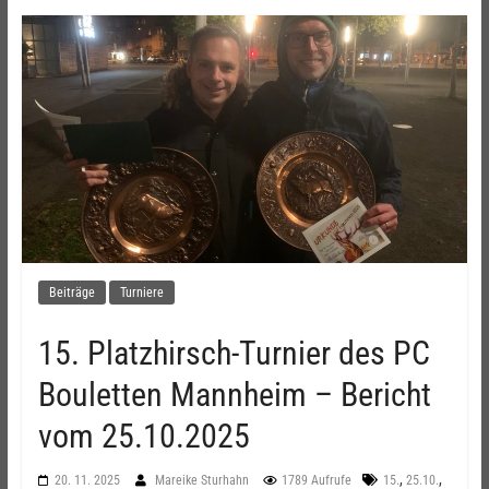
Beiträge
Turniere
15. Platzhirsch-Turnier des PC
Bouletten Mannheim – Bericht
vom 25.10.2025
,
,
20. 11. 2025
Mareike Sturhahn
1789 Aufrufe
15.
25.10.