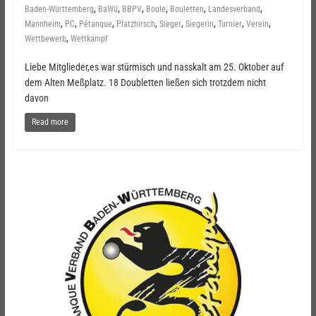
,
,
,
,
,
,
Baden-Württemberg
BaWü
BBPV
Boule
Bouletten
Landesverband
,
,
,
,
,
,
,
,
Mannheim
PC
Pétanque
Platzhirsch
Sieger
Siegerin
Turnier
Verein
,
Wettbewerb
Wettkampf
Liebe Mitglieder,es war stürmisch und nasskalt am 25. Oktober auf
dem Alten Meßplatz. 18 Doubletten ließen sich trotzdem nicht
davon
Read more