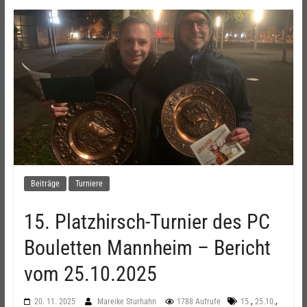
Beiträge
Turniere
15. Platzhirsch-Turnier des PC
Bouletten Mannheim – Bericht
vom 25.10.2025
,
,
20. 11. 2025
Mareike Sturhahn
1788 Aufrufe
15.
25.10.