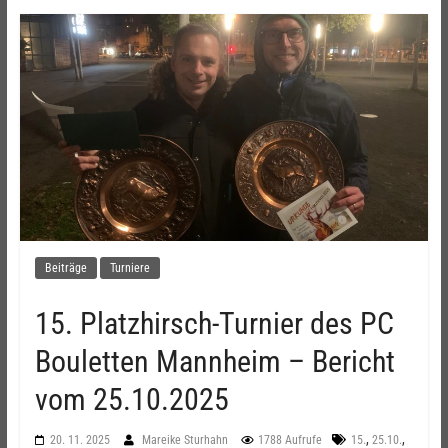
Beiträge
Turniere
15. Platzhirsch-Turnier des PC
Bouletten Mannheim – Bericht
vom 25.10.2025
,
,
20. 11. 2025
Mareike Sturhahn
1788 Aufrufe
15.
25.10.