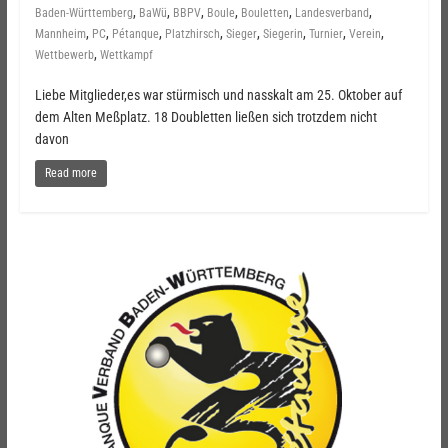
,
,
,
,
,
,
Baden-Württemberg
BaWü
BBPV
Boule
Bouletten
Landesverband
,
,
,
,
,
,
,
,
Mannheim
PC
Pétanque
Platzhirsch
Sieger
Siegerin
Turnier
Verein
,
Wettbewerb
Wettkampf
Liebe Mitglieder,es war stürmisch und nasskalt am 25. Oktober auf
dem Alten Meßplatz. 18 Doubletten ließen sich trotzdem nicht
davon
Read more