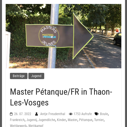
Beiträge
Jugend
Master Pétanque/FR in Thaon-
Les-Vosges
,
26. 07. 2022
Antje Freudenthal
1753 Aufrufe
Boule
,
,
,
,
,
,
,
Frankreich
Jugend
Jugendliche
Kinder
Master
Pétanque
Turnier
,
Wettbewerb
Wettkampf