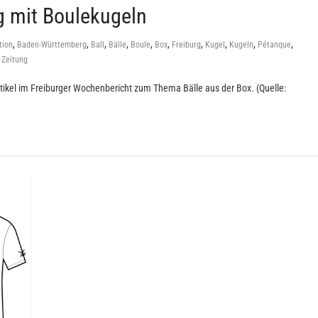
rg mit Boulekugeln
,
,
,
,
,
,
,
,
,
,
tion
Baden-Württemberg
Ball
Bälle
Boule
Box
Freiburg
Kugel
Kugeln
Pétanque
,
Zeitung
tikel im Freiburger Wochenbericht zum Thema Bälle aus der Box. (Quelle: