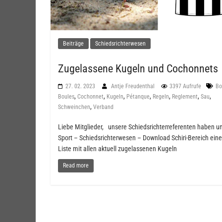
Beiträge
Schiedsrichterwesen
Zugelassene Kugeln und Cochonnets
27. 02. 2023
Antje Freudenthal
3397 Aufrufe
Bo
,
,
,
,
,
,
,
Boules
Cochonnet
Kugeln
Pétanque
Regeln
Reglement
Sau
,
Schweinchen
Verband
Liebe Mitglieder, unsere Schiedsrichterreferenten haben un
Sport – Schiedsrichterwesen – Download Schiri-Bereich eine
Liste mit allen aktuell zugelassenen Kugeln
Read more