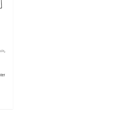
,
ule
ter