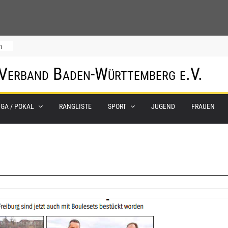
m
 Verband Baden-Württemberg e.V.
IGA / POKAL
RANGLISTE
SPORT
JUGEND
FRAUEN
0.