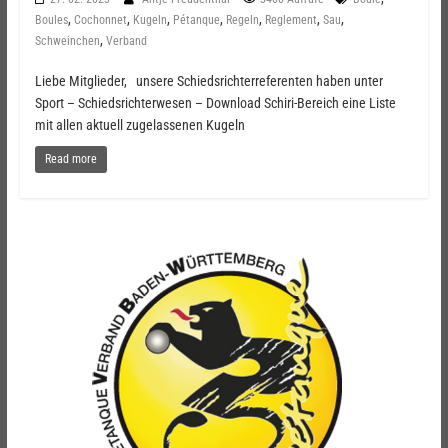
,
,
,
,
,
,
,
Boules
Cochonnet
Kugeln
Pétanque
Regeln
Reglement
Sau
,
Schweinchen
Verband
Liebe Mitglieder, unsere Schiedsrichterreferenten haben unter
Sport – Schiedsrichterwesen – Download Schiri-Bereich eine Liste
mit allen aktuell zugelassenen Kugeln
Read more