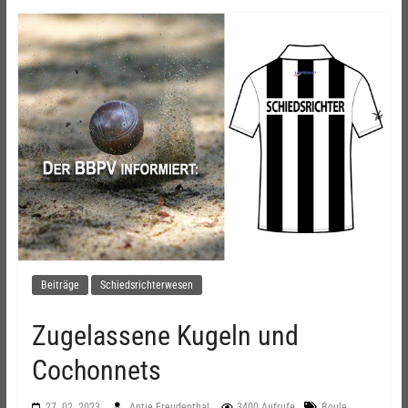
Beiträge
Schiedsrichterwesen
Zugelassene Kugeln und
Cochonnets
,
27. 02. 2023
Antje Freudenthal
3400 Aufrufe
Boule