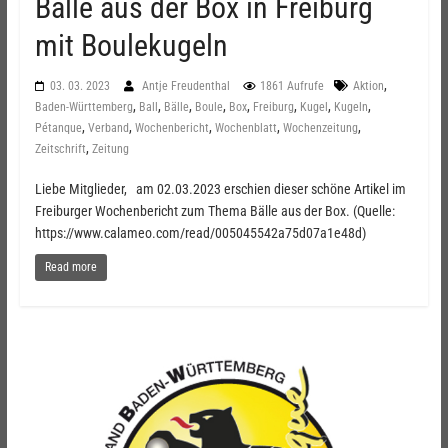
Bälle aus der Box in Freiburg
mit Boulekugeln
,
03. 03. 2023
Antje Freudenthal
1861 Aufrufe
Aktion
,
,
,
,
,
,
,
,
Baden-Württemberg
Ball
Bälle
Boule
Box
Freiburg
Kugel
Kugeln
,
,
,
,
,
Pétanque
Verband
Wochenbericht
Wochenblatt
Wochenzeitung
,
Zeitschrift
Zeitung
Liebe Mitglieder, am 02.03.2023 erschien dieser schöne Artikel im
Freiburger Wochenbericht zum Thema Bälle aus der Box. (Quelle:
https://www.calameo.com/read/005045542a75d07a1e48d)
Read more