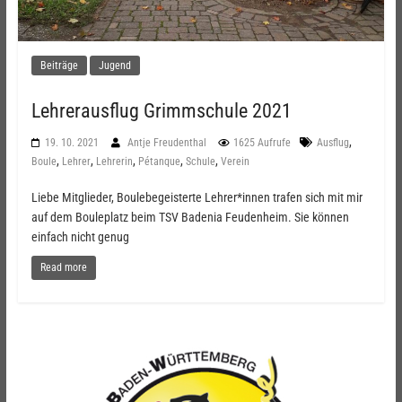
Beiträge
Jugend
Lehrerausflug Grimmschule 2021
,
19. 10. 2021
Antje Freudenthal
1625 Aufrufe
Ausflug
,
,
,
,
,
Boule
Lehrer
Lehrerin
Pétanque
Schule
Verein
Liebe Mitglieder, Boulebegeisterte Lehrer*innen trafen sich mit mir
auf dem Bouleplatz beim TSV Badenia Feudenheim. Sie können
einfach nicht genug
Read more