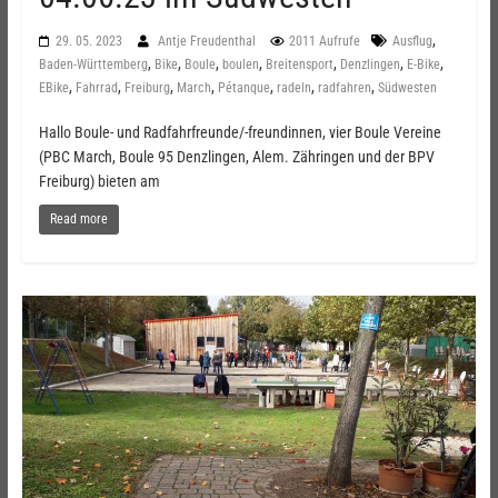
,
29. 05. 2023
Antje Freudenthal
2011 Aufrufe
Ausflug
,
,
,
,
,
,
,
Baden-Württemberg
Bike
Boule
boulen
Breitensport
Denzlingen
E-Bike
,
,
,
,
,
,
,
EBike
Fahrrad
Freiburg
March
Pétanque
radeln
radfahren
Südwesten
Hallo Boule- und Radfahrfreunde/-freundinnen, vier Boule Vereine
(PBC March, Boule 95 Denzlingen, Alem. Zähringen und der BPV
Freiburg) bieten am
Read more