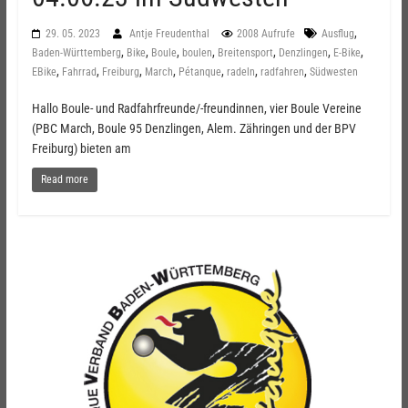
,
29. 05. 2023
Antje Freudenthal
2008 Aufrufe
Ausflug
,
,
,
,
,
,
,
Baden-Württemberg
Bike
Boule
boulen
Breitensport
Denzlingen
E-Bike
,
,
,
,
,
,
,
EBike
Fahrrad
Freiburg
March
Pétanque
radeln
radfahren
Südwesten
Hallo Boule- und Radfahrfreunde/-freundinnen, vier Boule Vereine
(PBC March, Boule 95 Denzlingen, Alem. Zähringen und der BPV
Freiburg) bieten am
Read more